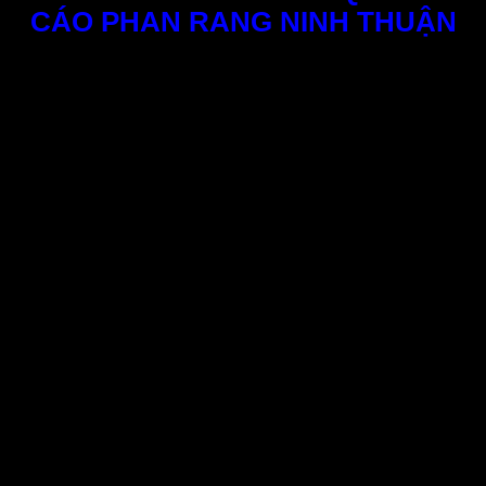
CÁO PHAN RANG NINH THUẬN
CÔNG TY TNHH DỊCH VỤ QUẢNG CÁO PHƯƠNG
NGUYỄN chuyên in ấn, thiết kế, thi công
bảng quảng
cáo Phan Rang Ninh Thuận
. Hiện đơn vị chúng tôi nhận
thi công với nhiều hạng mục đa dạng các loại biển hiệu
khác nhau đáp ứng mọi yêu cầu khác hàng ở tại Phan
Rang và toàn tỉnh Ninh Thuận.