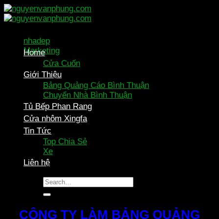
Skip
to
content
nhadep
Marketing
Home
Cửa Cuốn
Giới Thiệu
Bảng Quảng Cáo Bình Thuận
Chuyển Nhà Bình Thuận
Tủ Bếp Phan Rang
Cửa nhôm Xingfa
Tin Tức
Top Chia Sẻ
Xe
Liên hệ
CÔNG TY LÀM BẢNG QUẢNG