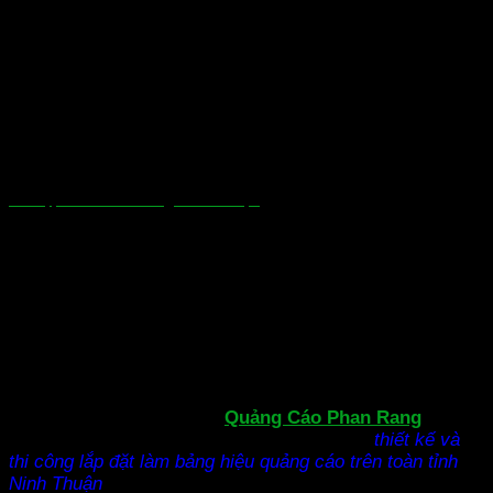
In thiệp mời Phan Rang Ninh Thuận
Việc đầu tư cho một
bảng quảng cáo
là một cách nhanh
nhất đưa tên tuổi thương hiệu sản phẩm đến tận tay
khách hàng, trên thực tế ta thấy rõ tác dụng vô cùng lớn
và hiệu quả của các bảng hiệu quảng cáo. Nó như một
kênh truyền thông đưa trọn vẹn thông tin đến khách hàng,
đây là một trong nhưng cách giúp thu hút hoặc tạo dấu ấn
cực mạnh gây điểm chú ý lớn tại một địa điểm nào đó.
Hiện nay đơn vị làm bảng
Quảng Cáo Phan Rang
chúng
tôi là một trong những doanh nghiệp chuyên
thiết kế và
thi công lắp đặt làm bảng hiệu quảng cáo trên toàn tỉnh
Ninh Thuận
với giá rẻ chất lượng đạt tiêu chuẩn lâu bề