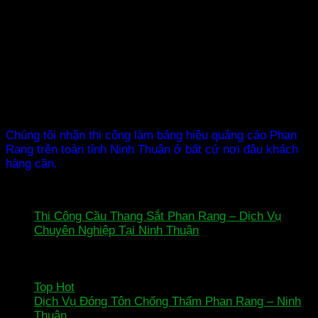
ma trận, bảng hiệu, mặt dựng alu, hộp đèn phản chiếu từ
đơn giản đến phức tạp với giá rẻ ưu đãi nhất đến khách
hàng.
Chúng tôi còn nhận thiết kế thi công sản xuất & lắp đặt
Showroom, Shop, Phòng Karaoke, công ty tư nhân, tổ
chức doanh nghiệp, ngân hàng, cửa hàng quán ăn, quầy,
kệ, tủ trưng bày, nhôm kính,…
Chúng tôi nhận thi công làm bảng hiệu quảng cáo Phan
Rang trên toàn tỉnh Ninh Thuận ở bất cứ nơi đâu khách
hàng cần.
Bài viết mới nhất
Thi Công Cầu Thang Sắt Phan Rang – Dịch Vụ
Chuyên Nghiệp Tại Ninh Thuận
Chức năng bình luận
ở
bị tắt
Thi
06
Công
Th1
Cầu
ở
Top Hot
Chức năng bình luận bị tắt
Thang
Top
Dịch Vụ Đóng Tôn Chống Thấm Phan Rang – Ninh
Sắt
ở
Hot
Thuận
Chức năng bình luận bị tắt