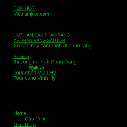
SỬA CỬA CUỐN PHAN RANG
TOP HOT
Vietnamjour.com
DỊCH VỤ KHÁC
HÚT HẦM CẦU PHAN RANG
XE PHAN RANG SÀI GÒN
Xe sân bay cam ranh đi phan rang
Thi công cầu thang sắt Phan Rang
Sitemap
thi công nội thất Phan Rang
Chia sẻ
Walk.vn
Tour ghép Vĩnh Hy
Tour cano Vĩnh Hy
Copyright 2025 © Powered by Bảng hiệu Quảng cáo Ninh
Thuận (ACB People) | nguyenvanphung.com
Home
Cửa Cuốn
Giới Thiệu