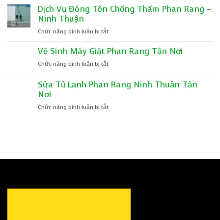
Sắt
Hot
Dịch Vụ Đóng Tôn Chống Thấm Phan Rang –
Phan
Ninh Thuận
Rang
–
ở
Chức năng bình luận bị tắt
Dịch
Dịch
Vụ
Vệ Sinh Máy Giặt Phan Rang Tận Nơi
Vụ
Chuyên
Đóng
ở
Chức năng bình luận bị tắt
Nghiệp
Tôn
Vệ
Tại
Chống
Sinh
Sửa Tủ Lạnh Phan Rang Ninh Thuận Tận
Ninh
Thấm
Máy
Nơi
Thuận
Phan
Giặt
Rang
ở
Chức năng bình luận bị tắt
Phan
–
Sửa
Rang
Ninh
Tủ
Tận
Thuận
Lạnh
Nơi
Phan
Rang
Ninh
Thuận
Tận
Nơi