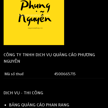
CÔNG TY TNHH DỊCH VỤ QUẢNG CÁO PHƯƠNG
NGUYỄN
Mã số thuế
4500665715
DỊCH VỤ - THI CÔNG
BẢNG QUẢNG CÁO PHAN RANG