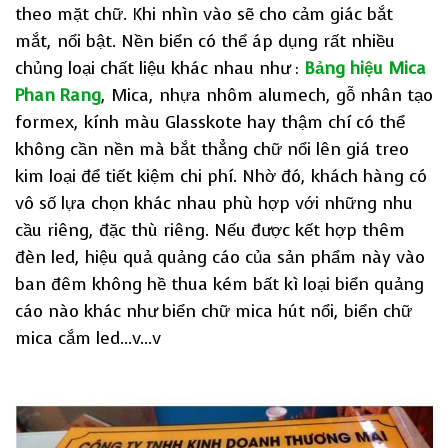
theo mặt chữ. Khi nhìn vào sẽ cho cảm giác bắt
mắt, nổi bật. Nền biển có thể áp dụng rất nhiều
chủng loại chất liệu khác nhau như :
Bảng hiệu Mica
Phan Rang
, Mica, nhựa nhôm alumech, gỗ nhân tạo
formex, kính màu Glasskote hay thậm chí có thể
không cần nền mà bắt thẳng chữ nổi lên giá treo
kim loại để tiết kiệm chi phí. Nhờ đó, khách hàng có
vô số lựa chọn khác nhau phù hợp với những nhu
cầu riêng, đặc thù riêng. Nếu được kết hợp thêm
đèn led, hiệu quả quảng cáo của sản phẩm này vào
ban đêm không hề thua kém bất kì loại biển quảng
cáo nào khác như biển chữ mica hút nổi, biển chữ
mica cắm led…v…v