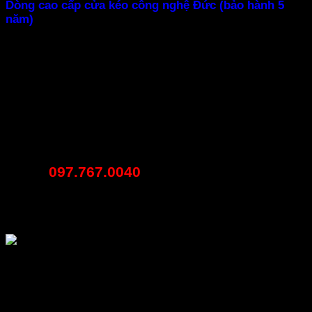
Dòng cao cấp cửa kéo công nghệ Đức (bảo hành 5
năm)
Cửa kéo công nghệ đức là bản nâng cấp cửa dòng cửa
kéo đặc biệt, cửa dùng công nghệ sơn akzonobel của
đức màu ghi sần làm chủ đạo từ U, Nhíp, Lá, Ray, Máng,
Hộp Khóa toàn bộ đồng màu rất sang trọng.
Nếu khách hàng cần thông tin chi tiết hay bất cứ vấn đề
nào về giá thành của cửa cuốn Phan Rang, cửa kéo Phan
Rang – Ninh Thuận hãy gọi ngay cho chúng tôi nhé!
097.767.0040
Hotline:
CÔNG TY TNHH DỊCH VỤ QUẢNG CÁO PHƯƠNG
NGUYỄN