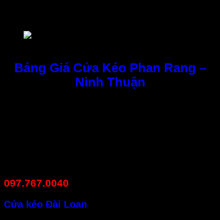
Nhà phân phối, lắp đặt hàng đầu của Hãng – tại thành phố
Phan Rang – Tháp Chàm, tỉnh Ninh Thuận.
cửa cuốn công nghệ Đức lắp tại Ninh Thuận
Bảng Giá Cửa Kéo Phan Rang –
Ninh Thuận
Cửa kéo một trọng những thứ không thể thiếu để bảo vệ
và trang trí cho ngôi nhà của chúng ta.
Đơn vị chúng tôi sẽ đồng hành cùng bạn tạo nên những
sản phẩm an toàn vững chắc theo thời gian. Khách hàng
có nhu cầu mua cửa kéo hay muốn sửa chữa thi công lắp
đặt hãy liên hệ với đơn vị Phụng Nguyên để được tư vấn
và giải đáp mọi thắc mắc khách hàng cần. Hotline:
097.767.0040
Cửa kéo Đài Loan