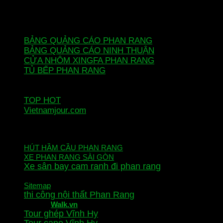
Mã số thuế
4500665715
DỊCH VỤ - THI CÔNG
BẢNG QUẢNG CÁO PHAN RANG
BẢNG QUẢNG CÁO NINH THUẬN
CỬA NHÔM XINGFA PHAN RANG
TỦ BẾP PHAN RANG
THI CÔNG THIẾT KẾ NỘI THẤT
SỬA CỬA CUỐN PHAN RANG
TOP HOT
Vietnamjour.com
DỊCH VỤ KHÁC
HÚT HẦM CẦU PHAN RANG
XE PHAN RANG SÀI GÒN
Xe sân bay cam ranh đi phan rang
Thi công cầu thang sắt Phan Rang
Sitemap
thi công nội thất Phan Rang
Chia sẻ
Walk.vn
Tour ghép Vĩnh Hy
Tour cano Vĩnh Hy