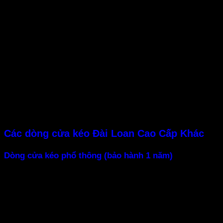
Giá cửa sắt kéo Đài Loan trên chỉ tính phần sản phẩm,
các dịch vụ đi kèm như vận chuyển, phí lắp đặt và yêu
cầu thêm chưa được tính. Cụ thể phí lắp đặt là 300.000
vnđ/ bộ. Phí vận chuyển tại Tp.HCM được miễn phí, về
tỉnh sẽ tùy theo thị trường. Nếu có nhu cầu làm thêm lá
hoặc bớt sẽ được tính giá cao hoặc thấp hơn tùy vào yêu
cầu.
Ngoài ra đơn vụ chúng tôi còn Chuyên Sản xuất Cửa
Cuốn chất lượng cao giá thành rẻ nhất thị trường. Dịch
vụ làm remote cửa cuốn chuyên nghiệp. Chắc chắn bạn
sẽ hài lòng.!!
Các dòng cửa kéo Đài Loan Cao Cấp Khác
Dòng cửa kéo phổ thông (bảo hành 1 năm)
Tuy độ dày chỉ từ 6 dem đến 1 ly nhưng cửa kéo đài loan
do Á Châu sản xuất vẫn đảm bảo an toàn, cứng cáp, đinh
đôi giúp cửa cứng cáp, ắc, long đền bằng nhựa nguyên
chất nên rất bền.