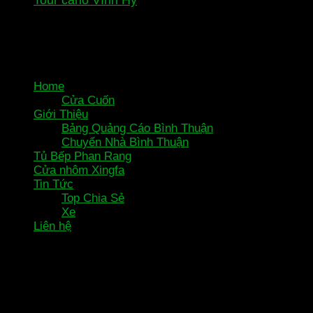
Copyright 2025 © Powered by Bảng hiệu Quảng cáo Ninh
Thuận (ACB People) | nguyenvanphung.com
Home
Cửa Cuốn
Giới Thiệu
Bảng Quảng Cáo Bình Thuận
Chuyển Nhà Bình Thuận
Tủ Bếp Phan Rang
Cửa nhôm Xingfa
Tin Tức
Top Chia Sẻ
Xe
Liên hệ