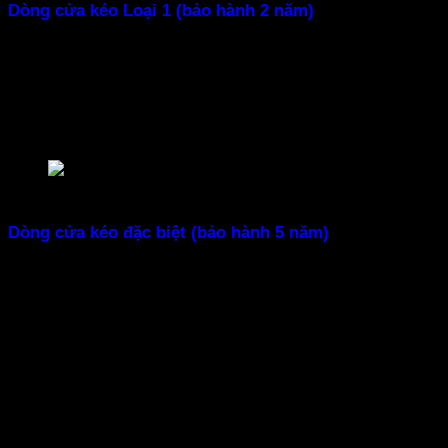
Dòng cửa kéo Loại 1 (bảo hành 2 năm)
Cửa kéo loại 1 cũng dùng thanh U mạ màu như dòng phổ
thông nhưng được nâng cấp phụ kiện cao cấp như ắc sắt
đặc, bạc đạn nhật giúp kéo nhẹ, máng sâu, nhíp la dày
2,0mm yên tâm không sợ bị gãy các thanh chéo, tay hộp
khóa dày đến 1 ly kèm mắt thần và khóa thông minh.
cửa kéo sắt Phan Rang – Ninh Thuận
Dòng cửa kéo đặc biệt (bảo hành 5 năm)
Dòng đặc biệt chỉ dùng thanh U dày 1,2mm và 1,4mm
sơn tĩnh điện đa dạng màu sắc, độ bền màu cực cao bảo
hành 5 năm màu sắc và bảo hành vận hành sử dụng cửa
5 năm.
Ngoài ra phụ kiện toàn bộ loại tốt như bạc đạn nhật, nhíp
la dày 2 ly nhiều kiểu nhíp độc, đẹp..ắc sắt đặt, mắt thần,
khóa thông minh, tay hộp khóa dày 1 ly.