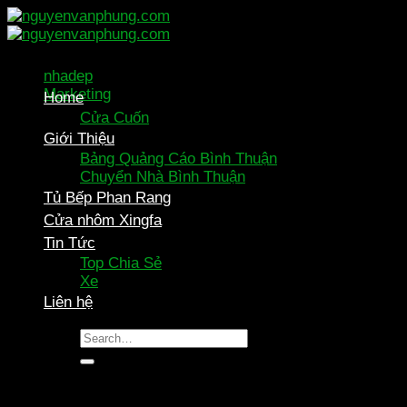
Skip
to
content
nhadep
Marketing
Home
Cửa Cuốn
Giới Thiệu
Bảng Quảng Cáo Bình Thuận
Chuyển Nhà Bình Thuận
Tủ Bếp Phan Rang
Cửa nhôm Xingfa
Tin Tức
Top Chia Sẻ
Xe
Liên hệ
Nội Dung Rút Gọn