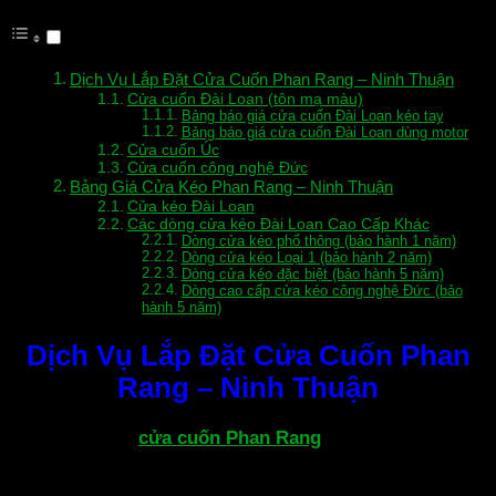
Dịch Vụ Lắp Đặt Cửa Cuốn Phan Rang – Ninh Thuận
Cửa cuốn Đài Loan (tôn mạ màu)
Bảng báo giá cửa cuốn Đài Loan kéo tay
Bảng báo giá cửa cuốn Đài Loan dùng motor
Cửa cuốn Úc
Cửa cuốn công nghệ Đức
Bảng Giá Cửa Kéo Phan Rang – Ninh Thuận
Cửa kéo Đài Loan
Các dòng cửa kéo Đài Loan Cao Cấp Khác
Dòng cửa kéo phổ thông (bảo hành 1 năm)
Dòng cửa kéo Loại 1 (bảo hành 2 năm)
Dòng cửa kéo đặc biệt (bảo hành 5 năm)
Dòng cao cấp cửa kéo công nghệ Đức (bảo
hành 5 năm)
Dịch Vụ Lắp Đặt Cửa Cuốn Phan
Rang – Ninh Thuận
Dịch vụ lắp đặt
cửa cuốn Phan Rang
đơn vị chúng tôi
gửi bạn bảng báo giá cụ thể chi tiết để khách hàng tham
khảo.