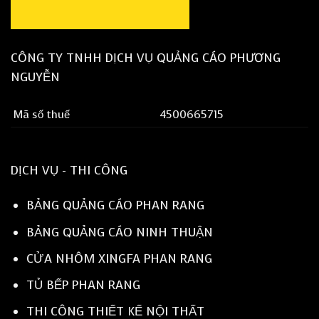
CÔNG TY TNHH DỊCH VỤ QUẢNG CÁO PHƯƠNG
NGUYỄN
Mã số thuế
4500665715
DỊCH VỤ - THI CÔNG
BẢNG QUẢNG CÁO PHAN RANG
BẢNG QUẢNG CÁO NINH THUẬN
CỬA NHÔM XINGFA PHAN RANG
TỦ BẾP PHAN RANG
THI CÔNG THIẾT KẾ NỘI THẤT