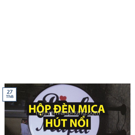
27
Th8