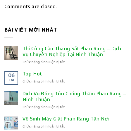
Comments are closed.
BÀI VIẾT MỚI NHẤT
Thi Công Cầu Thang Sắt Phan Rang – Dịch
Vụ Chuyên Nghiệp Tại Ninh Thuận
ở
Chức năng bình luận bị tắt
Thi
Top Hot
Công
06
Cầu
Th1
ở
Chức năng bình luận bị tắt
Thang
Top
Sắt
Hot
Dịch Vụ Đóng Tôn Chống Thấm Phan Rang –
Phan
Ninh Thuận
Rang
–
ở
Chức năng bình luận bị tắt
Dịch
Dịch
Vụ
Vệ Sinh Máy Giặt Phan Rang Tận Nơi
Vụ
Chuyên
Đóng
ở
Chức năng bình luận bị tắt
Nghiệp
Tôn