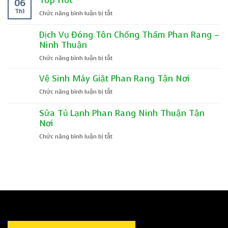
Top Hot
06
Cầu
Th1
ở
Chức năng bình luận bị tắt
Thang
Top
Sắt
Hot
Dịch Vụ Đóng Tôn Chống Thấm Phan Rang –
Phan
Ninh Thuận
Rang
–
ở
Chức năng bình luận bị tắt
Dịch
Dịch
Vụ
Vệ Sinh Máy Giặt Phan Rang Tận Nơi
Vụ
Chuyên
Đóng
ở
Chức năng bình luận bị tắt
Nghiệp
Tôn
Vệ
Tại
Chống
Sinh
Sửa Tủ Lạnh Phan Rang Ninh Thuận Tận
Ninh
Thấm
Máy
Nơi
Thuận
Phan
Giặt
Rang
ở
Chức năng bình luận bị tắt
Phan
–
Sửa
Rang
Ninh
Tủ
Tận
Thuận
Lạnh
Nơi
Phan
Rang
Ninh
Thuận
Tận
Nơi