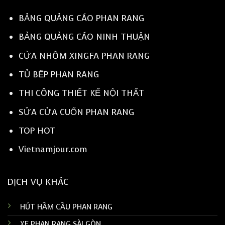
BẢNG QUẢNG CÁO PHAN RANG
BẢNG QUẢNG CÁO NINH THUẬN
CỬA NHÔM XINGFA PHAN RANG
TỦ BẾP PHAN RANG
THI CÔNG THIẾT KẾ NỘI THẤT
SỬA CỬA CUỐN PHAN RANG
TOP HOT
Vietnamjour.com
DỊCH VỤ KHÁC
HÚT HẦM CẦU PHAN RANG
XE PHAN RANG SÀI GÒN