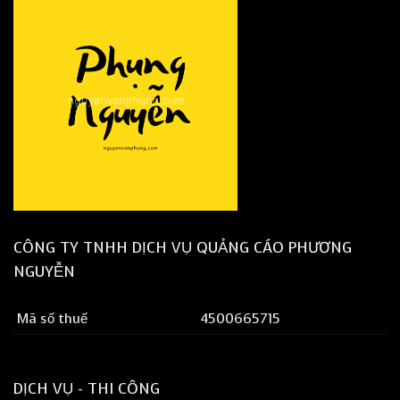
CÔNG TY TNHH DỊCH VỤ QUẢNG CÁO PHƯƠNG
NGUYỄN
Mã số thuế
4500665715
DỊCH VỤ - THI CÔNG